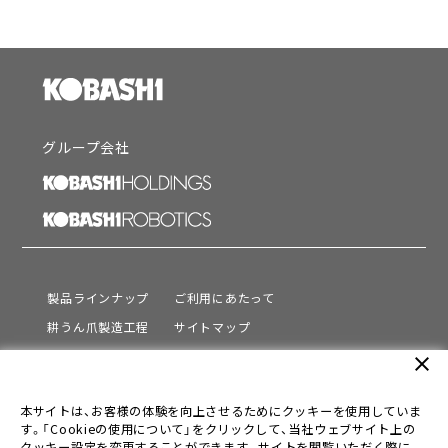
グループ会社
製品ラインナップ
ご利用にあたって
耕うん爪製造工程
サイトマップ
サポート
プライバシーポリシー
close
動画を見る
情報セキュリティ基本方針
本サイトは、お客様の体験を向上させるためにクッキーを使用していま
会社情報
す。「Cookieの使用について」をクリックして、当社ウェブサイト上の
採用情報
クッキー設定を変更することができます。サイトを閲覧いただく際に