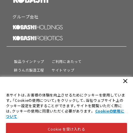
グループ会社
製品ラインナップ
ご利用にあたって
耕うん爪製造工程
サイトマップ
サポート
プライバシーポリシー
close
動画を見る
情報セキュリティ基本方針
本サイトは、お客様の体験を向上させるためにクッキーを使用していま
会社情報
す。「Cookieの使用について」をクリックして、当社ウェブサイト上の
採用情報
クッキー設定を変更することができます。サイトを閲覧いただく際に
は、クッキーの使用に同意いただく必要があります。
Cookieの使用に
ニュース
ついて
Cookie を受け入れる
© KOBASHI INDUSTRIES CO.,LTD. All Rights Reserved.