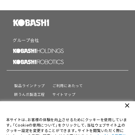
グループ会社
製品ラインナップ
ご利用にあたって
耕うん爪製造工程
サイトマップ
サポート
プライバシーポリシー
close
動画を見る
情報セキュリティ基本方針
本サイトは、お客様の体験を向上させるためにクッキーを使用していま
会社情報
す。「Cookieの使用について」をクリックして、当社ウェブサイト上の
採用情報
クッキー設定を変更することができます。サイトを閲覧いただく際に