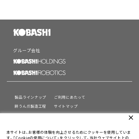
グループ会社
製品ラインナップ
ご利用にあたって
耕うん爪製造工程
サイトマップ
サポート
プライバシーポリシー
close
動画を見る
情報セキュリティ基本方針
本サイトは、お客様の体験を向上させるためにクッキーを使用していま
会社情報
す。「Cookieの使用について」をクリックして、当社ウェブサイト上の