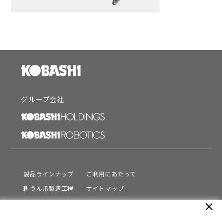
グループ会社
製品ラインナップ
ご利用にあたって
耕うん爪製造工程
サイトマップ
サポート
プライバシーポリシー
close
動画を見る
情報セキュリティ基本方針