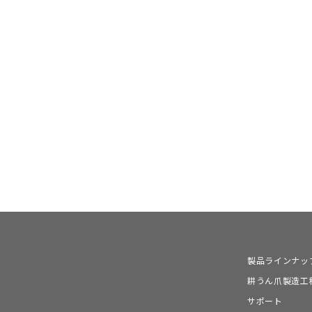
製品ラインナッ
耕うん爪製造工
サポート