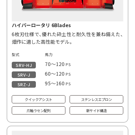
ハイパーロータリ 6Blades
6枚刃仕様で、優れた砕土性と耐久性を兼ね備えた、
畑作に適した高性能モデル。
型式
馬力
70～120
PS
SRV-HJ
60～120
PS
SRV-J
95～160
PS
SRZ-J
クイックアシスト
ステンレスエプロン
爪軸ラセン配列
新サイド構造