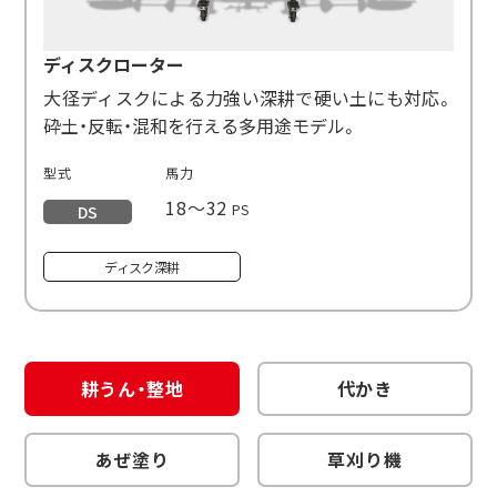
ディスクローター
大径ディスクによる力強い深耕で硬い土にも対応。
砕土・反転・混和を行える多用途モデル。
型式
馬力
18～32
PS
DS
ディスク深耕
耕うん・整地
代かき
あぜ塗り
草刈り機