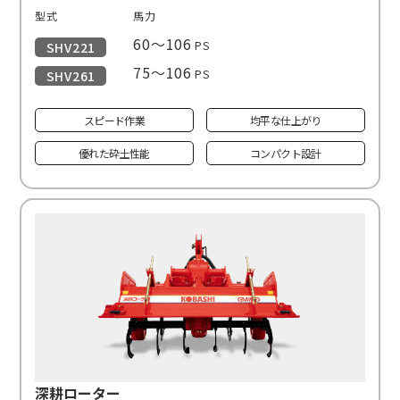
型式
馬力
60〜106
PS
SHV221
75〜106
PS
SHV261
スピード作業
均平な仕上がり
優れた砕土性能
コンパクト設計
深耕ローター