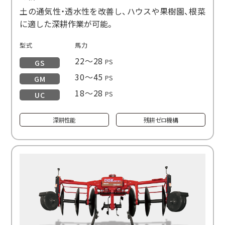
土の通気性・透水性を改善し、ハウスや果樹園、根菜
に適した深耕作業が可能。
型式
馬力
22～28
PS
GS
30～45
PS
GM
18～28
PS
UC
深耕性能
残耕ゼロ機構