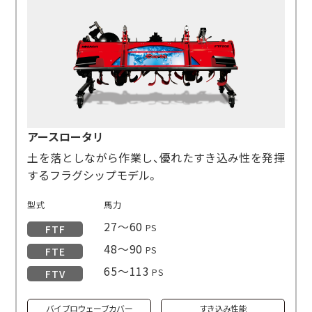
アースロータリ
土を落としながら作業し、優れたすき込み性を発揮
するフラグシップモデル。
型式
馬力
27～60
PS
FTF
48～90
PS
FTE
65～113
PS
FTV
バイブロウェーブカバー
すき込み性能