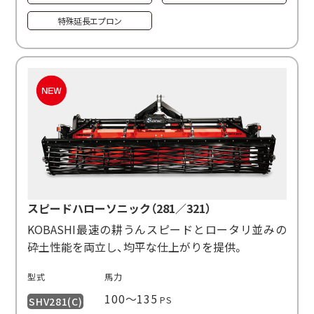
特殊延長エプロン
スピードハローソニック（281／321）
KOBASHI最速の耕うんスピードとロータリ並みの
砕土性能を両立し、均平な仕上がりを提供。
型式
馬力
100〜135
PS
SHV281(C)