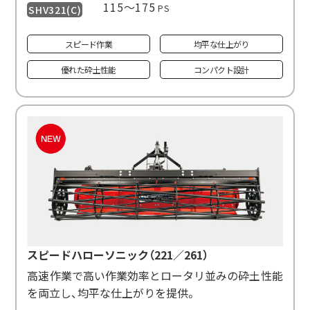
115〜175
PS
SHV321(C)
スピード作業
均平な仕上がり
優れた砕土性能
コンパクト設計
スピードハローソニック（221／261）
高速作業で高い作業効率とロータリ並みの砕土性能
を両立し、均平な仕上がりを提供。