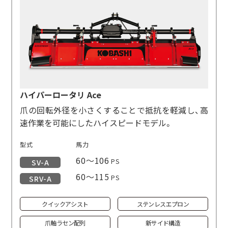
ハイパーロータリ Ace
爪の回転外径を小さくすることで抵抗を軽減し、高
速作業を可能にしたハイスピードモデル。
型式
馬力
60～106
PS
SV-A
60～115
PS
SRV-A
クイックアシスト
ステンレスエプロン
爪軸ラセン配列
新サイド構造