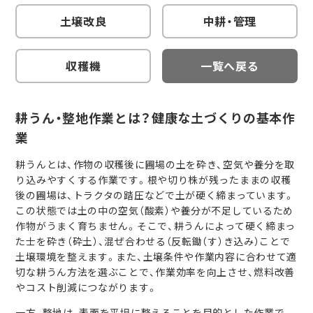
土壌改良
中耕・管理
収穫機
一覧へ戻る
耕うん・整地作業とは？健康な土づくりの基本作
業
耕うんとは、作物の収穫後に圃場の土を砕き、空気や養分を取
り込みやすくする作業です。根や切り株が残ったままの収穫
後の圃場は、トラクタの踏圧などで土が硬く締まっています。
この状態では土の中の空気（酸素）や養分が不足しているため
作物がうまく育ちません。そこで、耕うんによって硬く締まっ
た士を砕き（砕土）、混ぜ合わせる（反転鋤（す）き込み）ことで
土壌環境を整えます。また、土壌条件や作業内容に合わせて適
切な耕うん方法を選ぶことで、作業効率を向上させ、燃料改善
やコスト削減につながります。
一方、整地は、表面を平坦に整えることを目的とした作業で