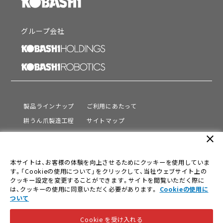
グループ会社
製品ラインナップ
ご利用にあたって
耕うん爪製造工程
サイトマップ
サポート
プライバシーポリシー
close
動画を見る
情報セキュリティ基本方針
本サイトは、お客様の体験を向上させるためにクッキーを使用していま
会社情報
す。「Cookieの使用について」をクリックして、当社ウェブサイト上の
採用情報
クッキー設定を変更することができます。サイトを閲覧いただく際に
は、クッキーの使用に同意いただく必要があります。
Cookieの使用に
ニュース
ついて
Cookie を受け入れる
© KOBASHI INDUSTRIES CO.,LTD. All Rights Reserved.