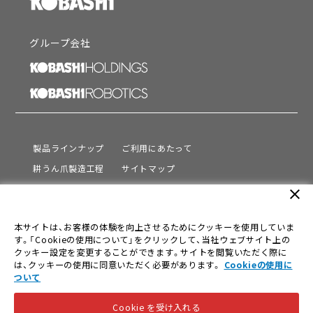
グループ会社
製品ラインナップ
ご利用にあたって
耕うん爪製造工程
サイトマップ
サポート
プライバシーポリシー
close
動画を見る
情報セキュリティ基本方針
本サイトは、お客様の体験を向上させるためにクッキーを使用していま
会社情報
す。「Cookieの使用について」をクリックして、当社ウェブサイト上の
採用情報
クッキー設定を変更することができます。サイトを閲覧いただく際に
は、クッキーの使用に同意いただく必要があります。
Cookieの使用に
ニュース
ついて
Cookie を受け入れる
© KOBASHI INDUSTRIES CO.,LTD. All Rights Reserved.