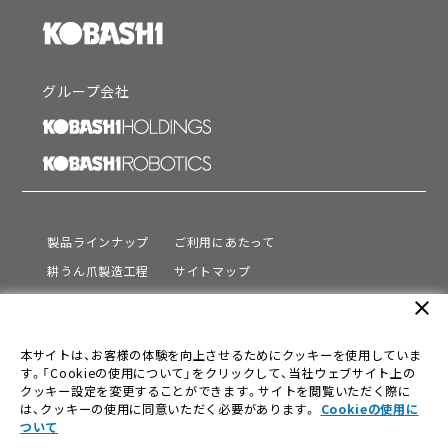
グループ会社
製品ラインナップ
ご利用にあたって
耕うん爪製造工程
サイトマップ
サポート
プライバシーポリシー
close
動画を見る
情報セキュリティ基本方針
本サイトは、お客様の体験を向上させるためにクッキーを使用していま
会社情報
す。「Cookieの使用について」をクリックして、当社ウェブサイト上の
採用情報
クッキー設定を変更することができます。サイトを閲覧いただく際に
は、クッキーの使用に同意いただく必要があります。
Cookieの使用に
ニュース
ついて