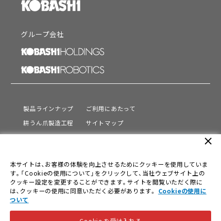
グループ会社
製品ラインナップ
ご利用にあたって
耕うん爪製造工程
サイトマップ
サポート
プライバシーポリシー
close
動画を見る
情報セキュリティ基本方針
本サイトは、お客様の体験を向上させるためにクッキーを使用していま
会社情報
す。「Cookieの使用について」をクリックして、当社ウェブサイト上の
採用情報
クッキー設定を変更することができます。サイトを閲覧いただく際に
は、クッキーの使用に同意いただく必要があります。
Cookieの使用に
ニュース
ついて
Cookie を受け入れる