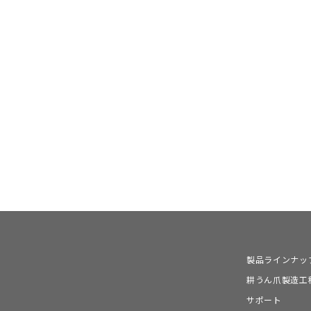
製品ラインナッ
耕うん爪製造工
サポート