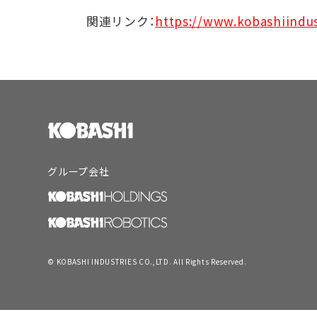
関連リンク：
https://www.kobashiindu
グループ会社
© KOBASHI INDUSTRIES CO.,LTD. All Rights Reserved.