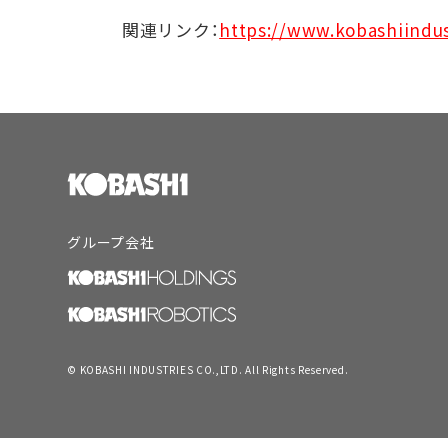
関連リンク：
https://www.kobashiind
グループ会社
© KOBASHI INDUSTRIES CO.,LTD. All Rights Reserved.