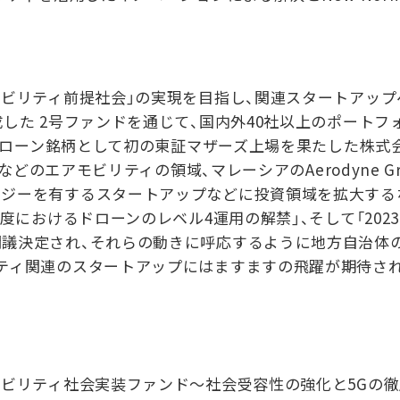
ビリティ前提社会」の実現を目指し、関連スタートアップへ
成した 2号ファンドを通じて、国内外40社以上のポートフ
月、ドローン銘柄として初の東証マザーズ上場を果たした株
veなどのエアモビリティの領域、マレーシアのAerodyne
ロジーを有するスタートアップなどに投資領域を拡大するな
年度におけるドローンのレベル4運用の解禁」、そして「20
閣議決定され、それらの動きに呼応するように地方自治体
リティ関連のスタートアップにはますますの飛躍が期待さ
ビリティ社会実装ファンド～社会受容性の強化と5Gの徹