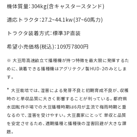
機体質量：304kg(含キャスタースタンド)
適応トラクタ：27.2~44.1kw(37~60馬力)
トラクタ装着方式：標準3P直装
希望小売価格(税込)：109万7800円
※ 大豆用高速畝立て播種機が持つ特徴を最大限に発揮するた
めに、装着できる播種機はアグリテクノ製HUD-2のみとしま
す。
*
大豆栽培では、湿害による発芽不良と初期育成不良が、収穫
時のと単収品質に大きく影響することが判っている。都府県
水田転作ホ場での大豆播種時期は6月が主流で梅雨時期と重
なるので、湿害を受けやすい。大豆農家にとって 単収と品質
を安定させるため、適期播種と播種後の湿害回避が大きな課
題。