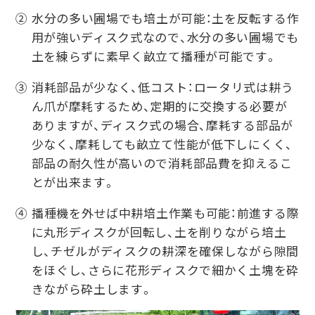
② 水分の多い圃場でも培土が可能：土を反転する作
用が強いディスク式なので、水分の多い圃場でも
土を練らずに素早く畝立て播種が可能です。
③ 消耗部品が少なく、低コスト：ロータリ式は耕う
ん爪が摩耗するため、定期的に交換する必要が
ありますが、ディスク式の場合、摩耗する部品が
少なく、摩耗しても畝立て性能が低下しにくく、
部品の耐久性が高いので消耗部品費を抑えるこ
とが出来ます。
④ 播種機を外せば中耕培土作業も可能：前進する際
に丸形ディスクが回転し、土を削りながら培土
し、チゼルがディスクの耕深を確保しながら隙間
をほぐし、さらに花形ディスクで細かく土塊を砕
きながら砕土します。