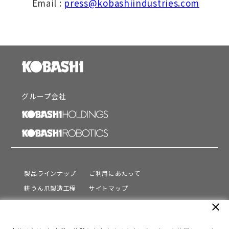
Email :
press@kobashiindustries.com
グループ会社
製品ラインナップ
ご利用にあたって
耕うん爪製造工程
サイトマップ
サポート
プライバシーポリシー
close
動画を見る
情報セキュリティ基本方針