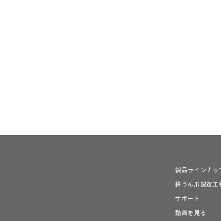
製品ラインナッ
耕うん爪製造工
サポート
動画を見る