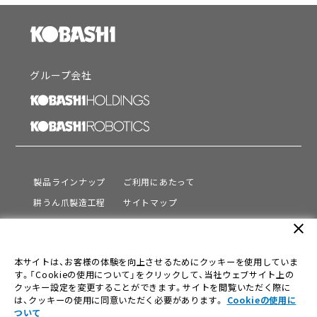
グループ会社
製品ラインナップ
ご利用にあたって
耕うん爪製造工程
サイトマップ
サポート
プライバシーポリシー
close
動画を見る
情報セキュリティ基本方針
本サイトは、お客様の体験を向上させるためにクッキーを使用していま
会社情報
す。「Cookieの使用について」をクリックして、当社ウェブサイト上の
採用情報
クッキー設定を変更することができます。サイトを閲覧いただく際に
は、クッキーの使用に同意いただく必要があります。
Cookieの使用に
ニュース
ついて