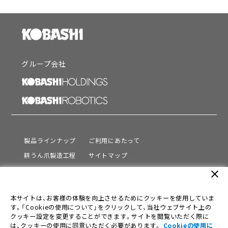
グループ会社
製品ラインナップ
ご利用にあたって
耕うん爪製造工程
サイトマップ
サポート
プライバシーポリシー
close
動画を見る
情報セキュリティ基本方針
本サイトは、お客様の体験を向上させるためにクッキーを使用していま
会社情報
す。「Cookieの使用について」をクリックして、当社ウェブサイト上の
採用情報
クッキー設定を変更することができます。サイトを閲覧いただく際に
は、クッキーの使用に同意いただく必要があります。
Cookieの使用に