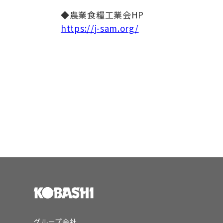
◆農業食糧工業会HP
https://j-sam.org/
グループ会社