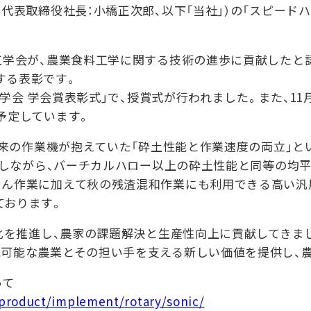
表取締役社長：小橋正次郎、以下「当社」）の「スピードハロー
工学会が、農業食料工学に関する技術の進歩に貢献したと
する表彰です。
工学会 学会賞表彰式」で、授賞式が行われました。また、1
予定しています。
従来の作業機が抱えていた「砕土性能と作業速度の両立」と
現しながら、バーチカルハロー以上の砕土性能と同等の均平
うん作業に加えて秋の残渣混和作業にも利用できる高い汎
ております。
化を推進し、農家の課題解決と生産性向上に貢献してきま
続可能な農業とその担い手を支える新しい価値を提供し、
いて
product/implement/rotary/sonic/