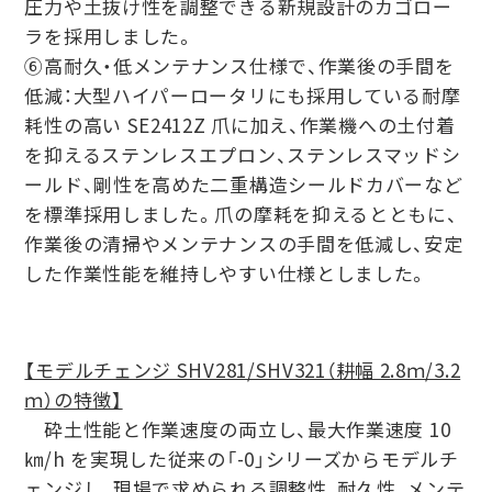
圧⼒や⼟抜け性を調整できる新規設計のカゴロー
ラを採⽤しました。
⑥⾼耐久・低メンテナンス仕様で、作業後の⼿間を
低減：⼤型ハイパーロータリにも採⽤している耐摩
耗性の⾼い SE2412Z ⽖に加え、作業機への⼟付着
を抑えるステンレスエプロン、ステンレスマッドシ
ールド、剛性を⾼めた⼆重構造シールドカバーなど
を標準採⽤しました。⽖の摩耗を抑えるとともに、
作業後の清掃やメンテナンスの⼿間を低減し、安定
した作業性能を維持しやすい仕様としました。
【モデルチェンジ SHV281/SHV321（耕幅 2.8ｍ/3.2
ｍ）の特徴】
砕⼟性能と作業速度の両⽴し、最⼤作業速度 10
㎞/h を実現した従来の「-0」シリーズからモデルチ
ェンジし、現場で求められる調整性、耐久性、メンテ