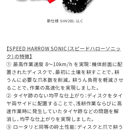
新仕様 SHV281-1LC
【SPEED HARROW SONIC（スピードハローソニッ
ク）の特徴】
① 最⾼作業速度 8〜10km/h を実現：機体前⾯に配
置されたディスクで、最初に⼟壌を耕すことで、耕
うんに必要な⽖本数を削減。耕うん負荷を軽減させ
ることで、作業の⾼速化を実現しました。
② タイヤ跡のない均平な仕上がり：ディスクをタイ
ヤ両サイドに配置することで、浅耕作業ならびに⾼
速作業時に発⽣していたタイヤ跡などの問題を解
消し、均平な仕上がりを実現しました。
③ ロータリと同等の砕⼟性能：ディスクと⽖で耕う