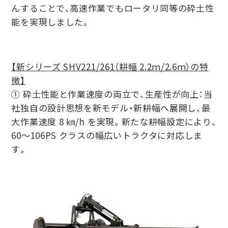
んすることで、⾼速作業でもロータリ同等の砕⼟性
能を実現しました。
【新シリーズ SHV221/261（耕幅 2.2ｍ/2.6ｍ）の特
徴】
① 砕⼟性能と作業速度の両⽴で、⽣産性が向上：当
社独⾃の設計思想を新モデル・新耕幅へ展開し、最
⼤作業速度 8 ㎞/h を実現。新たな耕幅設定により、
60〜106PS クラスの幅広いトラクタに対応しま
す。