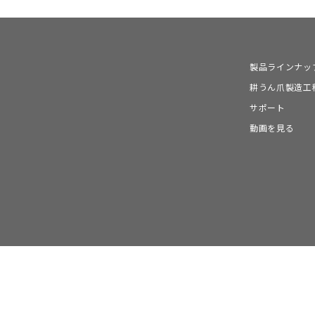
製品ラインナッ
耕うん爪製造工
サポート
動画を見る