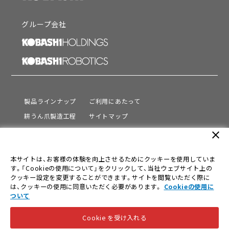
グループ会社
製品ラインナップ
ご利用にあたって
耕うん爪製造工程
サイトマップ
サポート
プライバシーポリシー
close
動画を見る
情報セキュリティ基本方針
本サイトは、お客様の体験を向上させるためにクッキーを使用していま
会社情報
す。「Cookieの使用について」をクリックして、当社ウェブサイト上の
採用情報
クッキー設定を変更することができます。サイトを閲覧いただく際に
は、クッキーの使用に同意いただく必要があります。
Cookieの使用に
ニュース
ついて
Cookie を受け入れる
© KOBASHI INDUSTRIES CO.,LTD. All Rights Reserved.