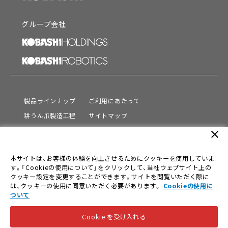
グループ会社
製品ラインナップ
ご利用にあたって
耕うん爪製造工程
サイトマップ
サポート
プライバシーポリシー
close
動画を見る
情報セキュリティ基本方針
本サイトは、お客様の体験を向上させるためにクッキーを使用していま
会社情報
す。「Cookieの使用について」をクリックして、当社ウェブサイト上の
採用情報
クッキー設定を変更することができます。サイトを閲覧いただく際に
は、クッキーの使用に同意いただく必要があります。
Cookieの使用に
ニュース
ついて
Cookie を受け入れる
© KOBASHI INDUSTRIES CO.,LTD. All Rights Reserved.