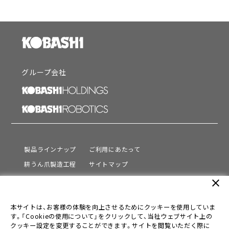
グループ会社
製品ラインナップ
ご利用にあたって
耕うん爪製造工程
サイトマップ
サポート
プライバシーポリシー
close
動画を見る
情報セキュリティ基本方針
本サイトは、お客様の体験を向上させるためにクッキーを使用していま
会社情報
す。「Cookieの使用について」をクリックして、当社ウェブサイト上の
採用情報
クッキー設定を変更することができます。サイトを閲覧いただく際に