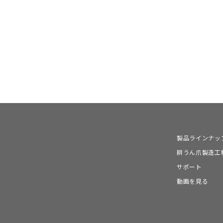
製品ラインナッ
耕うん爪製造工
サポート
動画を見る