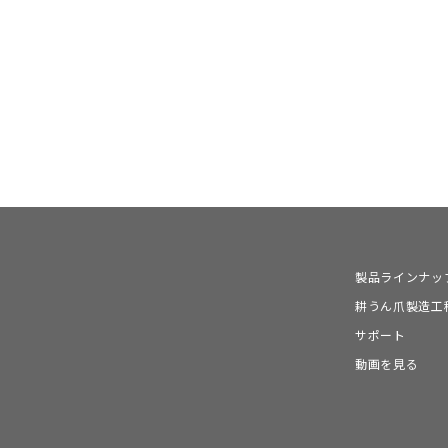
製品ラインナッ
耕うん爪製造工
サポート
動画を見る