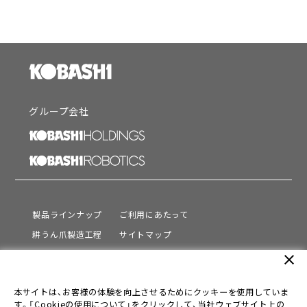
グループ会社
製品ラインナップ
ご利用にあたって
耕うん爪製造工程
サイトマップ
サポート
プライバシーポリシー
close
動画を見る
情報セキュリティ基本方針
本サイトは、お客様の体験を向上させるためにクッキーを使用していま
会社情報
す。「Cookieの使用について」をクリックして、当社ウェブサイト上の