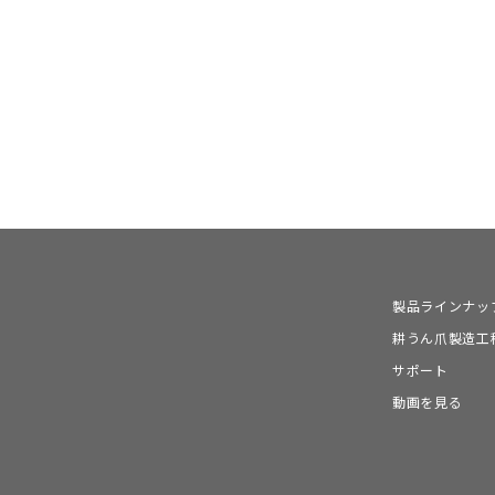
製品ラインナッ
耕うん爪製造工
サポート
動画を見る