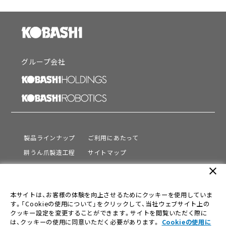
グループ会社
製品ラインナップ
ご利用にあたって
耕うん爪製造工程
サイトマップ
サポート
プライバシーポリシー
close
動画を見る
情報セキュリティ基本方針
本サイトは、お客様の体験を向上させるためにクッキーを使用していま
会社情報
す。「Cookieの使用について」をクリックして、当社ウェブサイト上の
採用情報
クッキー設定を変更することができます。サイトを閲覧いただく際に
は、クッキーの使用に同意いただく必要があります。
Cookieの使用に
ニュース