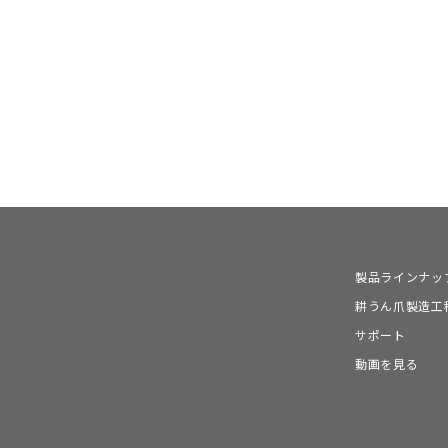
製品ラインナッ
耕うん爪製造工
サポート
動画を見る