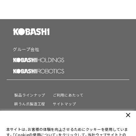
グループ会社
製品ラインナップ
ご利用にあたって
耕うん爪製造工程
サイトマップ
サポート
プライバシーポリシー
close
動画を見る
情報セキュリティ基本方針
本サイトは、お客様の体験を向上させるためにクッキーを使用していま
会社情報
す。「Cookieの使用について」をクリックして、当社ウェブサイト上の