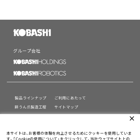
グループ会社
製品ラインナップ
ご利用にあたって
耕うん爪製造工程
サイトマップ
サポート
プライバシーポリシー
close
動画を見る
情報セキュリティ基本方針
本サイトは、お客様の体験を向上させるためにクッキーを使用していま
会社情報
す。「Cookieの使用について」をクリックして、当社ウェブサイト上の