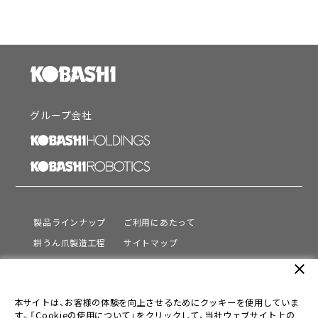
グループ会社
製品ラインナップ
ご利用にあたって
耕うん爪製造工程
サイトマップ
サポート
プライバシーポリシー
close
動画を見る
情報セキュリティ基本方針
本サイトは、お客様の体験を向上させるためにクッキーを使用していま
会社情報
す。「Cookieの使用について」をクリックして、当社ウェブサイト上の