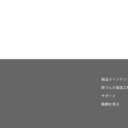
製品ラインナッ
耕うん爪製造工
サポート
動画を見る