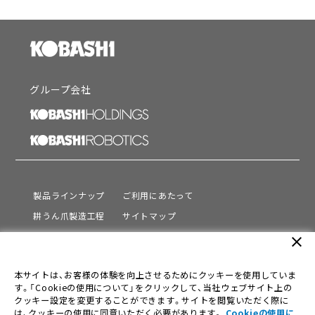
グループ会社
製品ラインナップ
ご利用にあたって
耕うん爪製造工程
サイトマップ
サポート
プライバシーポリシー
close
動画を見る
情報セキュリティ基本方針
本サイトは、お客様の体験を向上させるためにクッキーを使用していま
会社情報
す。「Cookieの使用について」をクリックして、当社ウェブサイト上の
採用情報
クッキー設定を変更することができます。サイトを閲覧いただく際に
は、クッキーの使用に同意いただく必要があります。
Cookieの使用に