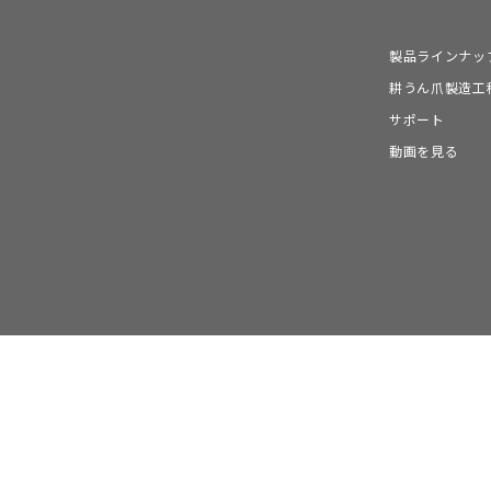
製品ラインナッ
耕うん爪製造工
サポート
動画を見る