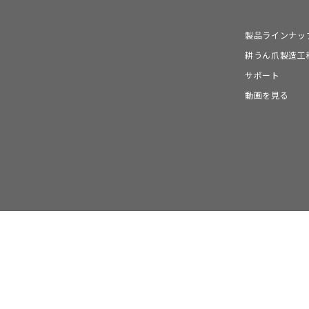
製品ラインナッ
耕うん爪製造工
サポート
動画を見る