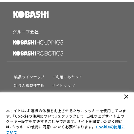
グループ会社
製品ラインナップ
ご利用にあたって
耕うん爪製造工程
サイトマップ
サポート
プライバシーポリシー
close
動画を見る
情報セキュリティ基本方針
本サイトは、お客様の体験を向上させるためにクッキーを使用していま
会社情報
す。「Cookieの使用について」をクリックして、当社ウェブサイト上の
採用情報
クッキー設定を変更することができます。サイトを閲覧いただく際に
は、クッキーの使用に同意いただく必要があります。
Cookieの使用に
ニュース
ついて