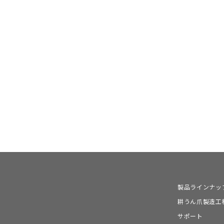
製品ラインナッ
耕うん爪製造工
サポート