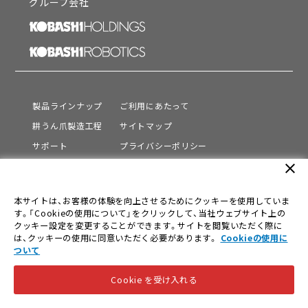
グループ会社
製品ラインナップ
ご利用にあたって
耕うん爪製造工程
サイトマップ
サポート
プライバシーポリシー
動画を見る
情報セキュリティ基本方針
close
会社情報
本サイトは、お客様の体験を向上させるためにクッキーを使用していま
採用情報
す。「Cookieの使用について」をクリックして、当社ウェブサイト上の
ニュース
クッキー設定を変更することができます。サイトを閲覧いただく際に
は、クッキーの使用に同意いただく必要があります。
Cookieの使用に
ついて
© KOBASHI INDUSTRIES CO.,LTD. All Rights Reserved.
Cookie を受け入れる