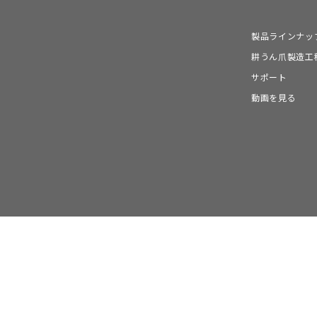
製品ラインナッ
耕うん爪製造工
サポート
動画を見る