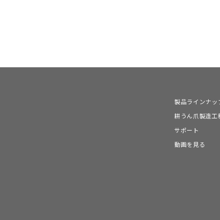
製品ラインナッ
耕うん爪製造工
サポート
動画を見る