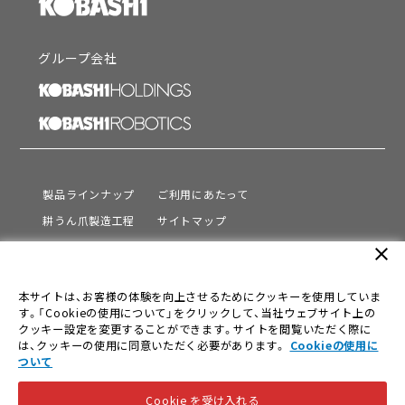
グループ会社
製品ラインナップ
ご利用にあたって
耕うん爪製造工程
サイトマップ
サポート
プライバシーポリシー
close
動画を見る
情報セキュリティ基本方針
本サイトは、お客様の体験を向上させるためにクッキーを使用していま
会社情報
す。「Cookieの使用について」をクリックして、当社ウェブサイト上の
採用情報
クッキー設定を変更することができます。サイトを閲覧いただく際に
は、クッキーの使用に同意いただく必要があります。
Cookieの使用に
ニュース
ついて
Cookie を受け入れる
© KOBASHI INDUSTRIES CO.,LTD. All Rights Reserved.