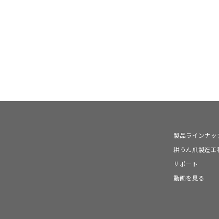
製品ラインナッ
耕うん爪製造工
サポート
動画を見る