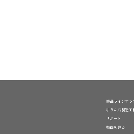
V・SRZ
製品ラインナッ
UpCut
耕うん爪製造工
サポート
動画を見る
TV