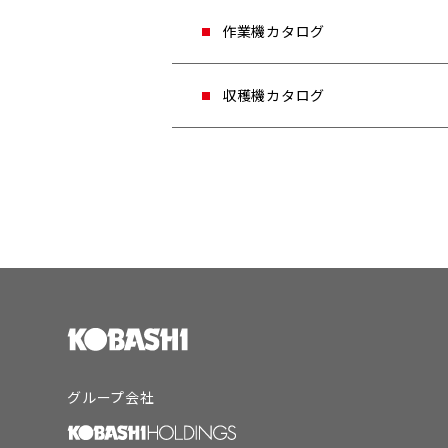
汎用爪
作業機カタログ
プラスワンシリーズ
ゼットプラスワン
代かき
快適プラスワン
収穫機カタログ
ライナーハロー / PJ・PX
快適ゼットプラスワン
サイバーハロー / TX
とくとく爪
ねぎ収穫機
サイバーハロー /TXF
ソフィ / HGX
サイバーハロー / TXE
専用爪
サイバーハロー / TXV・TXZ
コバシ作業機専用爪総合
高耐久爪「極」A
耕うん・砕土
高耐久爪「極」B
ハイパーロータリ / SE・SV・SR
ハイパーロータリ / SJ・SF
ハイパーロータリ / ACE
ハイパーロータリ / 6Blades_
深耕ローター / GS・GM
深耕ローター / UC
グループ会社
ディスクローター / DS
アースロータリ / FTF・FTE・F