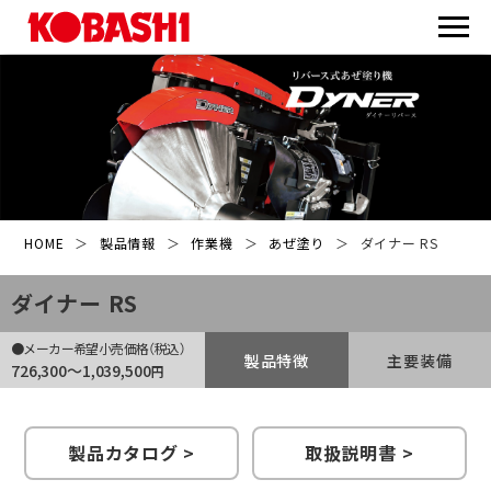
HOME
＞
製品情報
＞
作業機
＞
あぜ塗り
＞
ダイナー RS
ダイナー RS
●メーカー希望小売価格（税込）
製品特徴
主要装備
726,300〜1,039,500
円
製品カタログ >
取扱説明書 >