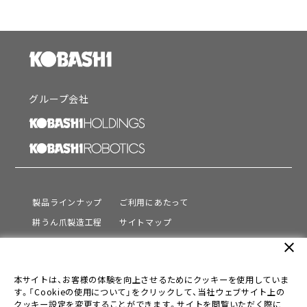
グループ会社
製品ラインナップ
ご利用にあたって
耕うん爪製造工程
サイトマップ
サポート
プライバシーポリシー
close
動画を見る
情報セキュリティ基本方針
本サイトは、お客様の体験を向上させるためにクッキーを使用していま
会社情報
す。「Cookieの使用について」をクリックして、当社ウェブサイト上の
採用情報
クッキー設定を変更することができます。サイトを閲覧いただく際に