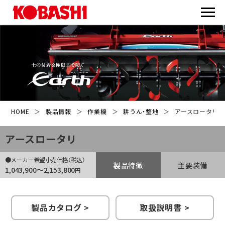
HOME
＞
製品情報
＞
作業機
＞
耕うん・整地
＞
アースロータリ
アースロータリ
●メーカー希望小売価格（税込）
製品特徴
主要装備
1,043,900〜2,153,800
円
製品カタログ >
取扱説明書 >