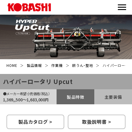
HOME
＞
製品情報
＞
作業機
＞
耕うん・整地
＞
ハイパーロータリ 
ハイパーロータリ Upcut
●メーカー希望小売価格（税込）
製品特徴
主要装備
1,369,,500～1,683,000
円
製品カタログ >
取扱説明書 >